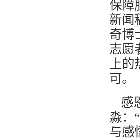
保障
新闻
奇博
志愿
上的
可。
感
淼：
与感