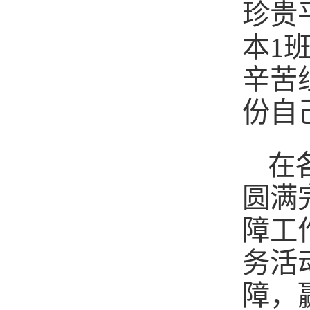
珍贵
本1
辛苦
份自
在
圆满
障工
务活
障，