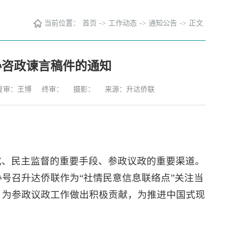
当前位置：
首页
->
工作动态
->
通知公告
->
正文
协咨政谏言稿件的通知
复审：王博
终审：
摄影：
来源：升达侨联
式、民主监督的重要手段、参政议政的重要渠道。
号召升达侨联作为“社情民意信息联络点”
关注当
，
为参政议政工作做出积极贡献，
为推进中国式现