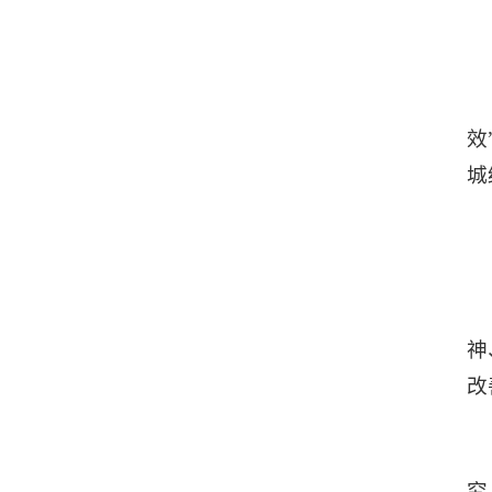
效
城
神
改
究