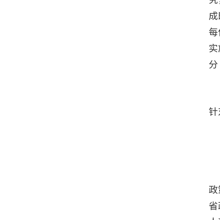
成
每
实
分
针
政
省